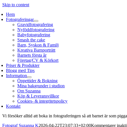
Skip to content
Hem
Fotograferingar
Gravidfotografering
Nyföddfotografering
Babyfotografering
Smash the cake
Barn, Syskon & Familj
Kreativa Barnporträtt
Barnets första år
Företag/CV & Körkort
Priser & Produkter
Blogg med Tips
Information
Öppettider & Bokning
Mina bakgrunder i studion
Om Suzanna
Köp & Leveransvillkor
Cookies- & integritetspolicy
Kontakt
Vi försöker alltid att boka in fotograferingen så att barnet är som pigg
Fotograf Suzanna K
2026-04-22T23:07:33+02:00
Kommentarer inakti