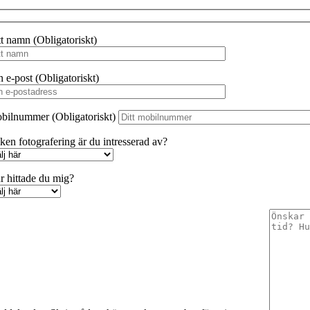
uppbyggnad,
baserat på
hur
tt namn (Obligatoriskt)
webbplatsen
används.
n e-post (Obligatoriskt)
Upplevelse
bilnummer (Obligatoriskt)
För att
webbplatsen
lken fotografering är du intresserad av?
ska prestera
så bra som
möjligt
r hittade du mig?
under ditt
besök. Om
du nekar
dessa cookies
kommer viss
funktionalitet
att försvinna
från
webbplatsen.