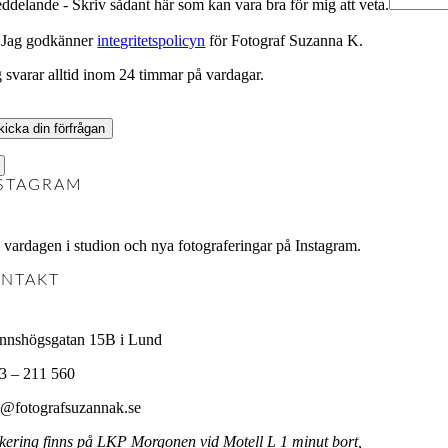
ddelande - Skriv sådant här som kan vara bra för mig att veta.
Marknadsföring
Jag godkänner
integritetspolicyn
för Fotograf Suzanna K.
Genom att dela
med dig av dina
g svarar alltid inom 24 timmar på vardagar.
intressen och ditt
beteende när du
surfar ökar du
chansen att få se
personligt
anpassat innehåll
STAGRAM
och erbjudanden.
j vardagen i studion och nya fotograferingar på Instagram.
NTAKT
nnshögsgatan 15B i Lund
3 – 211 560
o@fotografsuzannak.se
kering finns på LKP Morgonen vid Motell L 1 minut bort,