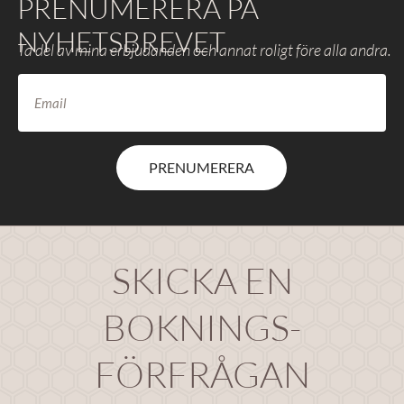
PRENUMERERA PÅ
NYHETSBREVET
Ta del av mina erbjudanden och annat roligt före alla andra.
PRENUMERERA
SKICKA EN
BOKNINGS-
FÖRFRÅGAN