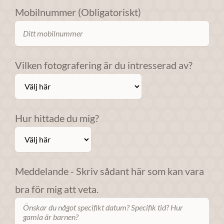
Om du nekar
Mobilnummer (Obligatoriskt)
dessa
cookies
kommer viss
funktionalitet
Vilken fotografering är du intresserad av?
att försvinna
från
webbplatsen.
Hur hittade du mig?
Marknadsföring
Genom att dela
med dig av dina
Meddelande - Skriv sådant här som kan vara
intressen och ditt
beteende när du
bra för mig att veta.
surfar ökar du
chansen att få se
personligt