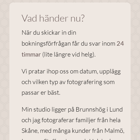
Vad händer nu?
Nödvändiga
Dessa
När du skickar in din
cookies går
bokningsförfrågan får du svar inom
24
inte att välja
bort. De
timmar
(lite längre vid helg).
behövs för
att
Vi pratar ihop oss om datum, upplägg
webbplatsen
och vilken typ av fotografering som
över huvud
taget ska
passar er bäst.
fungera.
Min studio ligger på Brunnshög i Lund
och jag fotograferar familjer från hela
Statistik
Skåne, med många kunder från Malmö,
För att vi ska
kunna