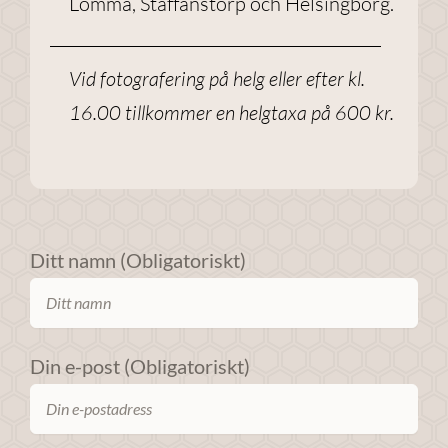
Lomma, Staffanstorp och Helsingborg.
förbättra
webbplatsens
funktionalitet
Vid fotografering på helg eller efter kl.
och
16.00 tillkommer en helgtaxa på 600 kr.
uppbyggnad,
baserat på
hur
webbplatsen
används.
Ditt namn (Obligatoriskt)
Upplevelse
För att
webbplatsen
Din e-post (Obligatoriskt)
ska prestera
så bra som
möjligt under
ditt besök.