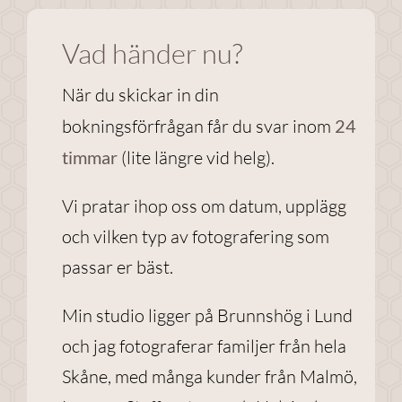
Vad händer nu?
Nödvändiga
Dessa
När du skickar in din
cookies går
bokningsförfrågan får du svar inom
24
inte att välja
bort. De
timmar
(lite längre vid helg).
behövs för
att
Vi pratar ihop oss om datum, upplägg
webbplatsen
och vilken typ av fotografering som
över huvud
taget ska
passar er bäst.
fungera.
Min studio ligger på Brunnshög i Lund
och jag fotograferar familjer från hela
Statistik
För att vi ska
Skåne, med många kunder från Malmö,
kunna