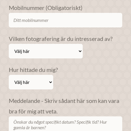
Om du nekar
Mobilnummer (Obligatoriskt)
dessa
cookies
kommer viss
funktionalitet
Vilken fotografering är du intresserad av?
att försvinna
från
webbplatsen.
Hur hittade du mig?
Marknadsföring
Genom att dela
med dig av dina
Meddelande - Skriv sådant här som kan vara
intressen och ditt
beteende när du
bra för mig att veta.
surfar ökar du
chansen att få se
personligt