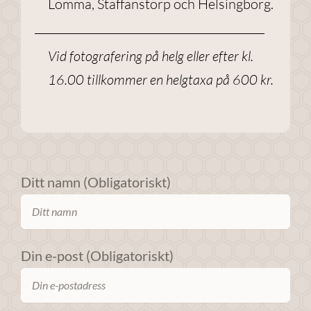
Lomma, Staffanstorp och Helsingborg.
förbättra
webbplatsens
funktionalitet
Vid fotografering på helg eller efter kl.
och
16.00 tillkommer en helgtaxa på 600 kr.
uppbyggnad,
baserat på
hur
webbplatsen
används.
Ditt namn (Obligatoriskt)
Upplevelse
För att
webbplatsen
Din e-post (Obligatoriskt)
ska prestera
så bra som
möjligt under
ditt besök.