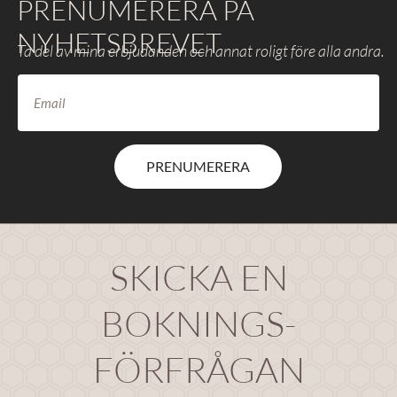
PRENUMERERA PÅ
NYHETSBREVET
Ta del av mina erbjudanden och annat roligt före alla andra.
PRENUMERERA
SKICKA EN
BOKNINGS-
FÖRFRÅGAN