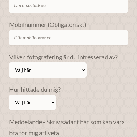
Om du nekar
dessa
cookies
Mobilnummer (Obligatoriskt)
kommer viss
funktionalitet
att försvinna
från
Vilken fotografering är du intresserad av?
webbplatsen.
Marknadsföring
Hur hittade du mig?
Genom att dela
med dig av dina
intressen och ditt
beteende när du
surfar ökar du
Meddelande - Skriv sådant här som kan vara
chansen att få se
bra för mig att veta.
personligt