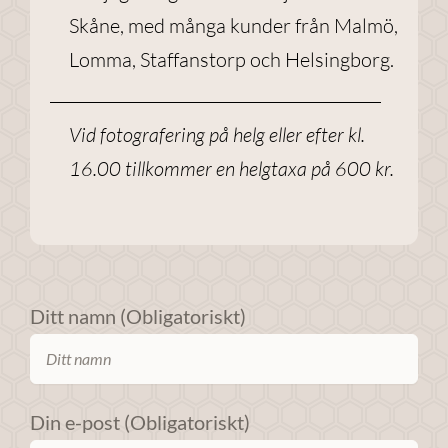
förbättra
Skåne, med många kunder från Malmö,
webbplatsens
Lomma, Staffanstorp och Helsingborg.
funktionalitet
och
uppbyggnad,
Vid fotografering på helg eller efter kl.
baserat på
16.00 tillkommer en helgtaxa på 600 kr.
hur
webbplatsen
används.
Upplevelse
Ditt namn (Obligatoriskt)
För att
webbplatsen
ska prestera
så bra som
möjligt under
Din e-post (Obligatoriskt)
ditt besök.