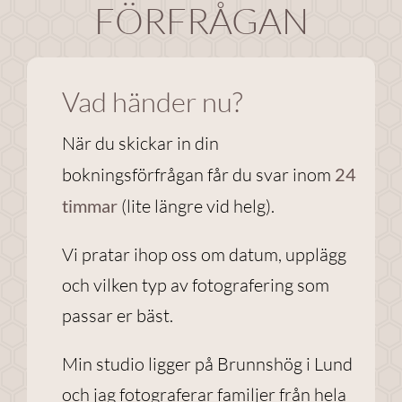
FÖRFRÅGAN
Nödvändiga
Dessa
Vad händer nu?
cookies går
inte att välja
När du skickar in din
bort. De
bokningsförfrågan får du svar inom
24
behövs för
att
timmar
(lite längre vid helg).
webbplatsen
över huvud
Vi pratar ihop oss om datum, upplägg
taget ska
och vilken typ av fotografering som
fungera.
passar er bäst.
Statistik
Min studio ligger på Brunnshög i Lund
För att vi ska
och jag fotograferar familjer från hela
kunna