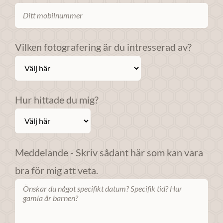
Om du nekar
dessa
cookies
Vilken fotografering är du intresserad av?
kommer viss
funktionalitet
att försvinna
från
webbplatsen.
Hur hittade du mig?
Marknadsföring
Genom att dela
Meddelande - Skriv sådant här som kan vara
med dig av dina
bra för mig att veta.
intressen och ditt
beteende när du
surfar ökar du
chansen att få se
personligt