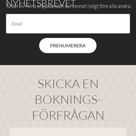
NYHETSBREVET
Ta del av mina erbjudanden och annat roligt före alla andra.
PRENUMERERA
SKICKA EN
BOKNINGS-
FÖRFRÅGAN