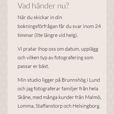
Vad händer nu?
När du skickar in din
Nödvändiga
Dessa
bokningsförfrågan får du svar inom
24
cookies går
timmar
(lite längre vid helg).
inte att välja
bort. De
Vi pratar ihop oss om datum, upplägg
behövs för
att
och vilken typ av fotografering som
webbplatsen
passar er bäst.
över huvud
taget ska
Min studio ligger på Brunnshög i Lund
fungera.
och jag fotograferar familjer från hela
Skåne, med många kunder från Malmö,
Statistik
Lomma, Staffanstorp och Helsingborg.
För att vi ska
kunna