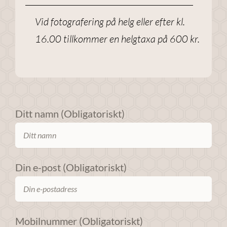
förbättra
Vid fotografering på helg eller efter kl.
webbplatsens
funktionalitet
16.00 tillkommer en helgtaxa på 600 kr.
och
uppbyggnad,
baserat på
hur
webbplatsen
används.
Ditt namn (Obligatoriskt)
Upplevelse
För att
Din e-post (Obligatoriskt)
webbplatsen
ska prestera
så bra som
möjligt under
Mobilnummer (Obligatoriskt)
ditt besök.