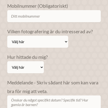
Om du nekar
Mobilnummer (Obligatoriskt)
dessa
cookies
kommer viss
funktionalitet
Vilken fotografering är du intresserad av?
att försvinna
från
webbplatsen.
Hur hittade du mig?
Marknadsföring
Genom att dela
med dig av dina
Meddelande - Skriv sådant här som kan vara
intressen och ditt
beteende när du
bra för mig att veta.
surfar ökar du
chansen att få se
personligt