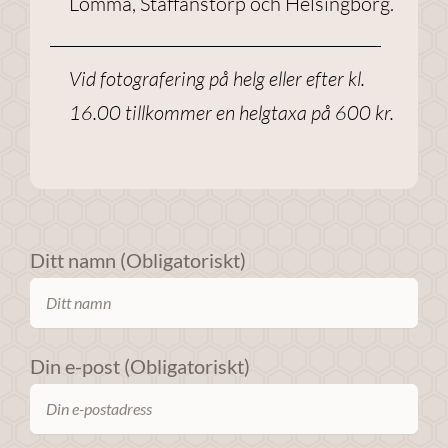
Lomma, Staffanstorp och Helsingborg.
förbättra
webbplatsens
funktionalitet
Vid fotografering på helg eller efter kl.
och
16.00 tillkommer en helgtaxa på 600 kr.
uppbyggnad,
baserat på
hur
webbplatsen
används.
Ditt namn (Obligatoriskt)
Upplevelse
För att
webbplatsen
Din e-post (Obligatoriskt)
ska prestera
så bra som
möjligt under
ditt besök.