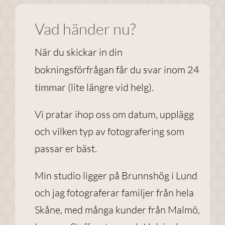
Vad händer nu?
Nödvändiga
Dessa
När du skickar in din
cookies går
bokningsförfrågan får du svar inom
24
inte att välja
bort. De
timmar
(lite längre vid helg).
behövs för
att
Vi pratar ihop oss om datum, upplägg
webbplatsen
och vilken typ av fotografering som
över huvud
taget ska
passar er bäst.
fungera.
Min studio ligger på Brunnshög i Lund
och jag fotograferar familjer från hela
Statistik
Skåne, med många kunder från Malmö,
För att vi ska
kunna