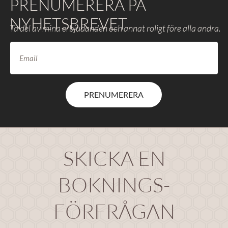
PRENUMERERA PÅ
NYHETSBREVET
Ta del av mina erbjudanden och annat roligt före alla andra.
PRENUMERERA
SKICKA EN
BOKNINGS-
FÖRFRÅGAN