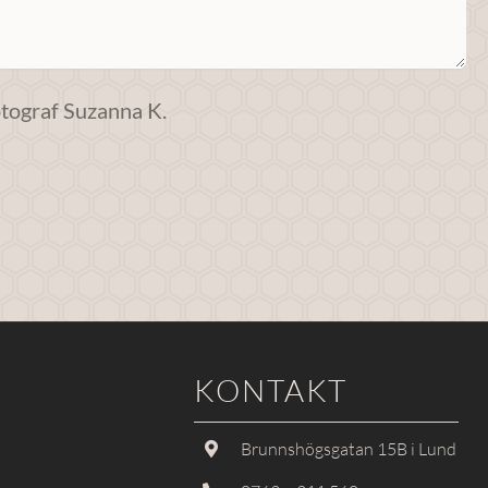
otograf Suzanna K.
KONTAKT
Brunnshögsgatan 15B i Lund