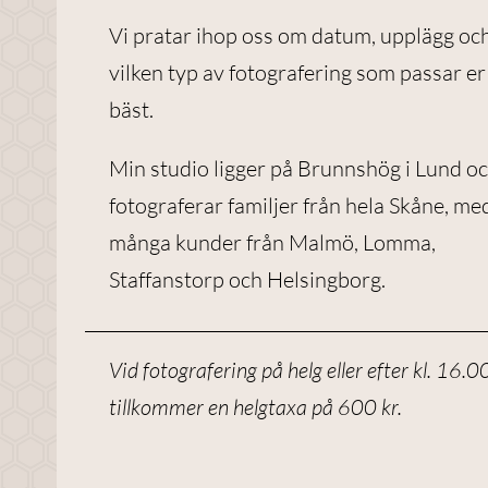
Vi pratar ihop oss om datum, upplägg oc
vilken typ av fotografering som passar er
Nödvändiga
Dessa
bäst.
cookies går
inte att välja
Min studio ligger på Brunnshög i Lund oc
bort. De
fotograferar familjer från hela Skåne, me
behövs för
att
många kunder från Malmö, Lomma,
webbplatsen
Staffanstorp och Helsingborg.
över huvud
taget ska
fungera.
Vid fotografering på helg eller efter kl. 16.0
tillkommer en helgtaxa på 600 kr.
Statistik
För att vi ska
kunna