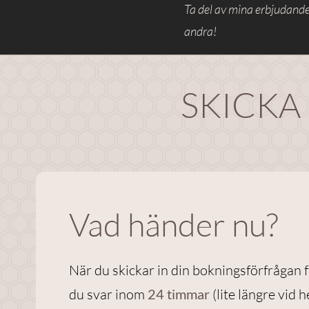
Ta del av mina erbjudande
andra!
SKICKA
Vad händer nu?
När du skickar in din bokningsförfrågan 
du svar inom
24 timmar
(lite längre vid h