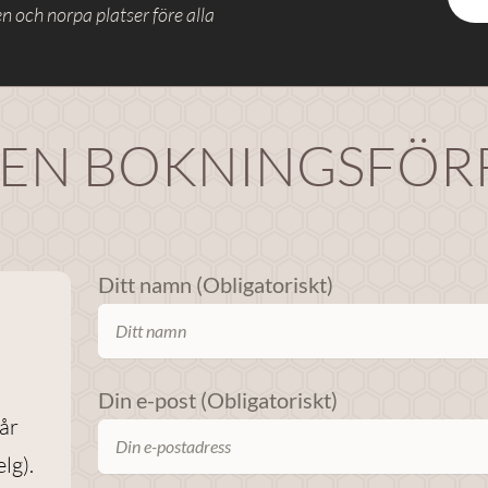
n och norpa platser före alla
 EN BOKNINGSFÖ
Ditt namn (Obligatoriskt)
Din e-post (Obligatoriskt)
får
elg).