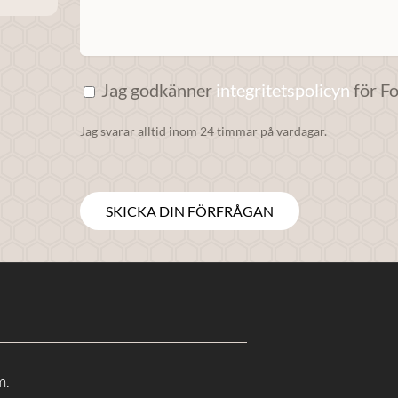
Jag godkänner
integritetspolicyn
för F
Jag svarar alltid inom 24 timmar på vardagar.
m.