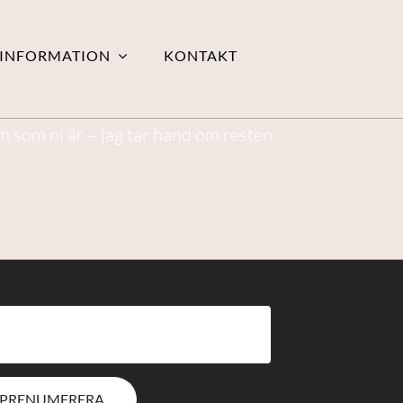
INFORMATION
KONTAKT
m som ni är – jag tar hand om resten.
PRENUMERERA