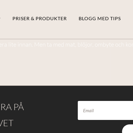
PRISER & PRODUKTER
BLOGG MED TIPS
nera lite innan. Men ta med mat, blöjor, ombyte och ko
RA PÅ
VET