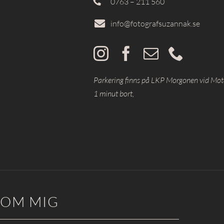
0763 – 211 560
info@fotografsuzannak.se
Parkering finns på LKP Morgonen vid Mote
1 minut bort,
OM MIG