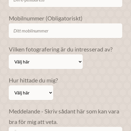
Om du nekar
dessa
Mobilnummer (Obligatoriskt)
cookies
kommer viss
funktionalitet
att försvinna
Vilken fotografering är du intresserad av?
från
webbplatsen.
Marknadsföring
Hur hittade du mig?
Genom att dela
med dig av dina
intressen och ditt
beteende när du
Meddelande - Skriv sådant här som kan vara
surfar ökar du
bra för mig att veta.
chansen att få se
personligt