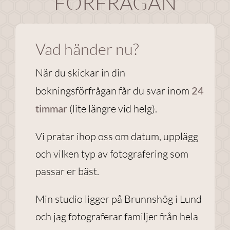
FÖRFRÅGAN
Nödvändiga
Vad händer nu?
Dessa
cookies går
När du skickar in din
inte att välja
bort. De
bokningsförfrågan får du svar inom
24
behövs för
timmar
(lite längre vid helg).
att
webbplatsen
Vi pratar ihop oss om datum, upplägg
över huvud
taget ska
och vilken typ av fotografering som
fungera.
passar er bäst.
Min studio ligger på Brunnshög i Lund
Statistik
För att vi ska
och jag fotograferar familjer från hela
kunna