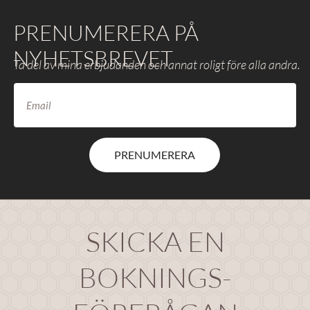
PRENUMERERA PÅ
NYHETSBREVET
Ta del av mina erbjudanden och annat roligt före alla andra.
PRENUMERERA
SKICKA EN
BOKNINGS-