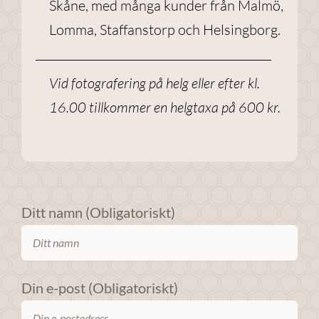
Skåne, med många kunder från Malmö,
förbättra
Lomma, Staffanstorp och Helsingborg.
webbplatsens
funktionalitet
och
Vid fotografering på helg eller efter kl.
uppbyggnad,
baserat på
16.00 tillkommer en helgtaxa på 600 kr.
hur
webbplatsen
används.
Upplevelse
Ditt namn (Obligatoriskt)
För att
webbplatsen
ska prestera
så bra som
Din e-post (Obligatoriskt)
möjligt under
ditt besök.