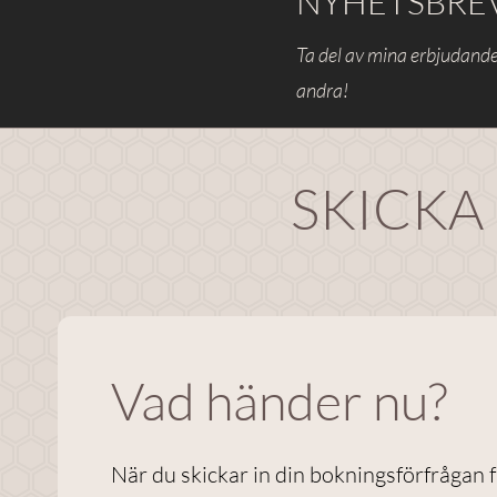
NYHETSBRE
Ta del av mina erbjudande
andra!
SKICKA
Vad händer nu?
När du skickar in din bokningsförfrågan 