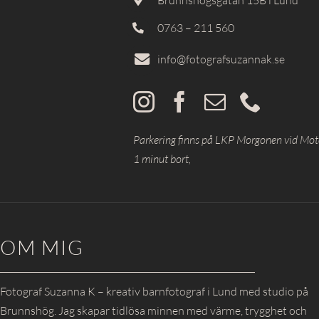
Brunnshögsgatan 15B i Lund
0763 – 211 560
info@fotografsuzannak.se
Parkering finns på LKP Morgonen vid Mote
1 minut bort,
OM MIG
Fotograf Suzanna K – kreativ barnfotograf i Lund med studio på
Brunnshög. Jag skapar tidlösa minnen med värme, trygghet och