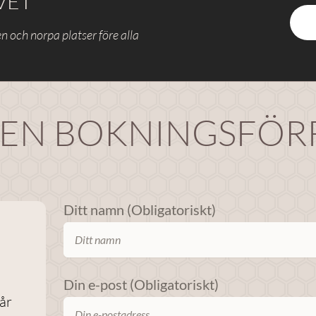
VET
n och norpa platser före alla
 EN BOKNINGSFÖ
Ditt namn (Obligatoriskt)
Din e-post (Obligatoriskt)
får