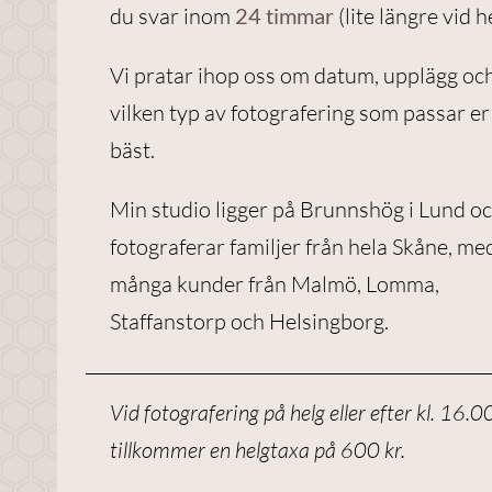
du svar inom
24 timmar
(lite längre vid h
Nödvändiga
Vi pratar ihop oss om datum, upplägg oc
Dessa
vilken typ av fotografering som passar er
cookies går
bäst.
inte att välja
bort. De
Min studio ligger på Brunnshög i Lund oc
behövs för
att
fotograferar familjer från hela Skåne, me
webbplatsen
många kunder från Malmö, Lomma,
över huvud
Staffanstorp och Helsingborg.
taget ska
fungera.
Vid fotografering på helg eller efter kl. 16.0
Statistik
tillkommer en helgtaxa på 600 kr.
För att vi ska
kunna