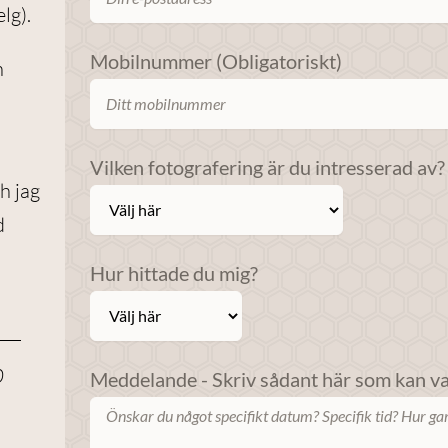
elg).
Mobilnummer (Obligatoriskt)
h
Vilken fotografering är du intresserad av?
h jag
d
Hur hittade du mig?
0
Meddelande - Skriv sådant här som kan var