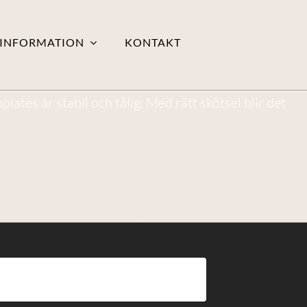
INFORMATION
KONTAKT
ates är stabil och tålig. Med rätt skötsel blir det