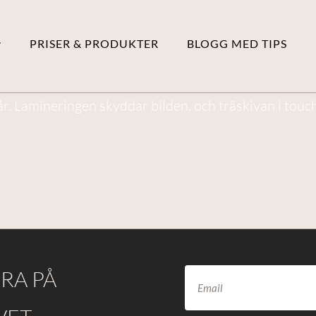
PRISER & PRODUKTER
BLOGG MED TIPS
r. Lamineringen skyddar bilden, och träskivan i touchpl
RA PÅ