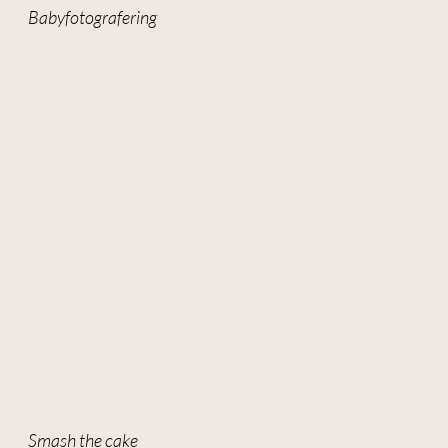
Babyfotografering
anpassat innehåll
och erbjudanden.
Smash the cake