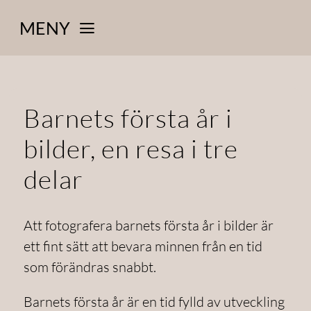
Skip
MENY
to
content
HEM
OLIKA FOTOGRAFERINGAR
Barnets första år i
bilder, en resa i tre
PRISER, INFO, KÖPVILLKOR
delar
MINA BAKGRUNDER
BLOGGEN
Att fotografera barnets första år i bilder är
ett fint sätt att bevara minnen från en tid
som förändras snabbt.
Barnets första år är en tid fylld av utveckling