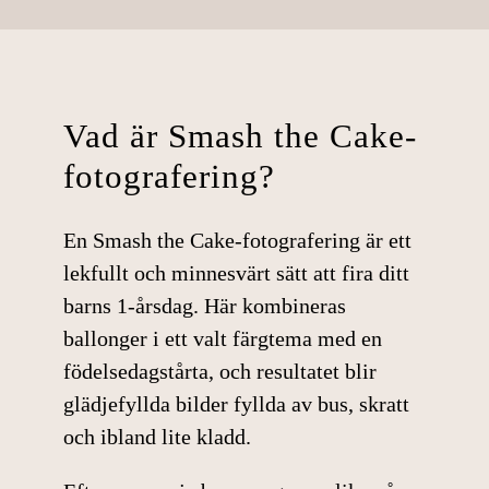
webbplatsens
funktionalitet
och
uppbyggnad,
baserat på
Vad är Smash the Cake-
hur
webbplatsen
fotografering?
används.
En
Smash the Cake-fotografering
är ett
Upplevelse
lekfullt och minnesvärt sätt att fira ditt
För att
barns
1-årsdag
. Här kombineras
webbplatsen
ballonger i ett valt färgtema med en
ska prestera
så bra som
födelsedagstårta, och resultatet blir
möjligt under
glädjefyllda bilder fyllda av bus, skratt
ditt besök.
och ibland lite kladd.
Om du nekar
dessa