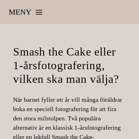
Skip
MENY
to
content
HEM
OLIKA FOTOGRAFERINGAR
Smash the Cake eller
1-årsfotografering,
PRISER, INFO, KÖPVILLKOR
vilken ska man välja?
MINA BAKGRUNDER
BLOGGEN
När barnet fyller ett år vill många föräldrar
boka en speciell fotografering för att fira
den stora milstolpen. Två populära
alternativ är en klassisk
1-årsfotografering
eller en lekfull
Smash the Cake-