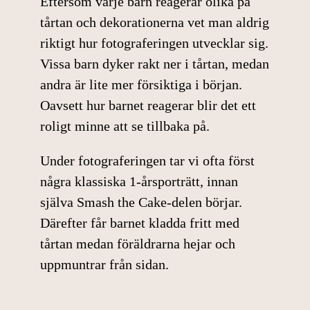
Eftersom varje barn reagerar olika på
cookies
kommer viss
tårtan och dekorationerna vet man aldrig
funktionalitet
riktigt hur fotograferingen utvecklar sig.
att försvinna
Vissa barn dyker rakt ner i tårtan, medan
från
webbplatsen.
andra är lite mer försiktiga i början.
Oavsett hur barnet reagerar blir det ett
roligt minne att se tillbaka på.
Marknadsföring
Genom att dela
Under fotograferingen tar vi ofta först
med dig av dina
intressen och ditt
några
klassiska 1-årsporträtt
, innan
beteende när du
själva Smash the Cake-delen börjar.
surfar ökar du
Därefter får barnet kladda fritt med
chansen att få se
tårtan medan föräldrarna hejar och
personligt
anpassat
uppmuntrar från sidan.
innehåll och
erbjudanden.