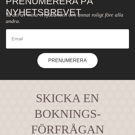
PRENUMERERA PÅ
NYHETSBREVET
Ta del av mina erbjudanden och annat roligt före alla
andra.
PRENUMERERA
SKICKA EN
BOKNINGS-
FÖRFRÅGAN